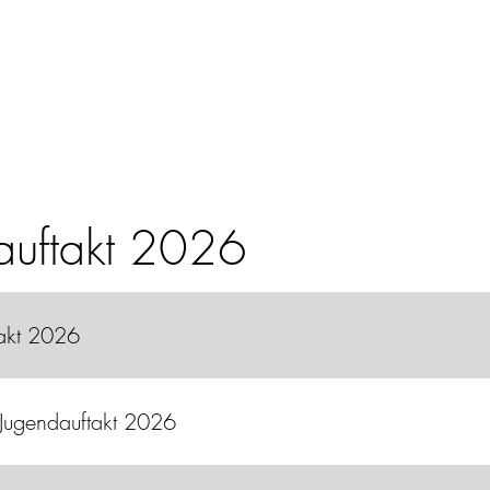
as DGV-Trainerporta
Die Onlineplattform für alle Golftrainer*innen
auftakt 2026
akt 2026
Jugendauftakt 2026