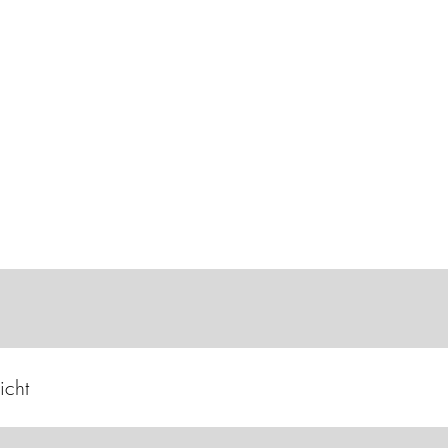
as DGV-Trainerporta
Die Onlineplattform für alle Golftrainer*innen
icht