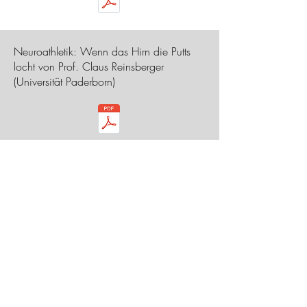
Neuroathletik: Wenn das Hirn die Putts
locht von Prof. Claus Reinsberger
(Universität Paderborn)
Satelliten-Symposium_Volition im Fokus
von Julia Krull (Kölner Golfclub)
Satelliten-Symposium_Schräglagen im
Golf von Alex Linner (Münchener Golf